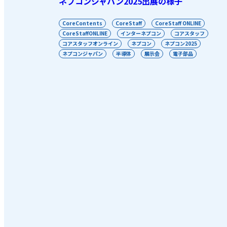
ネプコンジャパン2025出展の様子
CoreContents
CoreStaff
CoreStaff ONLINE
CoreStaffONLINE
インターネプコン
コアスタッフ
コアスタッフオンライン
ネプコン
ネプコン2025
ネプコンジャパン
半導体
展示会
電子部品