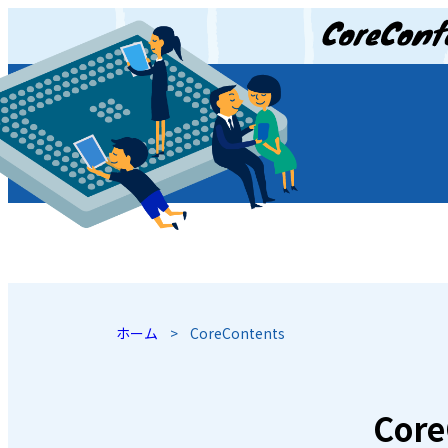
JP
/
EN
ホーム
>
CoreContents
Core