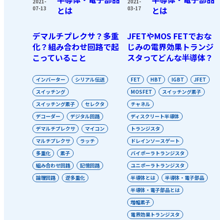
2021-
2021-
07-13
とは
03-17
とは
デマルチプレクサ？多重
JFETやMOS FETでおな
化？組み合わせ回路で起
じみの電界効果トランジ
こっていること
スタってどんな半導体？
インバーター
シリアル伝送
FET
HBT
IGBT
JFET
スイッチング
MOSFET
スイッチング素子
スイッチング素子
セレクタ
チャネル
デコーダー
デジタル回路
ディスクリート半導体
デマルチプレクサ
マイコン
トランジスタ
マルチプレクサ
ラッチ
ドレインソースゲート
多重化
素子
バイポーラトランジスタ
組み合わせ回路
記憶回路
ユニポーラトランジスタ
論理回路
逆多重化
半導体とは
半導体・電子部品
半導体・電子部品とは
増幅素子
電界効果トランジスタ