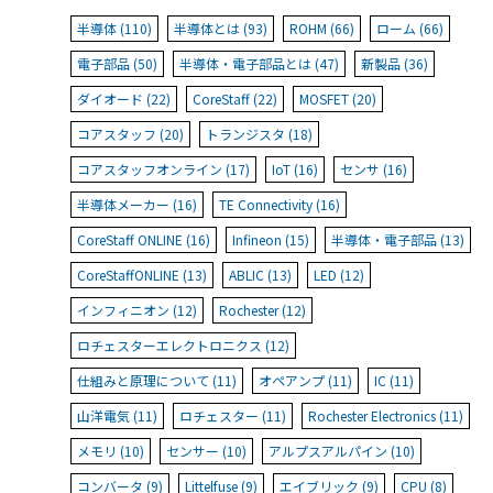
半導体 (110)
半導体とは (93)
ROHM (66)
ローム (66)
電子部品 (50)
半導体・電子部品とは (47)
新製品 (36)
ダイオード (22)
CoreStaff (22)
MOSFET (20)
コアスタッフ (20)
トランジスタ (18)
コアスタッフオンライン (17)
IoT (16)
センサ (16)
半導体メーカー (16)
TE Connectivity (16)
CoreStaff ONLINE (16)
Infineon (15)
半導体・電子部品 (13)
CoreStaffONLINE (13)
ABLIC (13)
LED (12)
インフィニオン (12)
Rochester (12)
ロチェスターエレクトロニクス (12)
仕組みと原理について (11)
オペアンプ (11)
IC (11)
山洋電気 (11)
ロチェスター (11)
Rochester Electronics (11)
メモリ (10)
センサー (10)
アルプスアルパイン (10)
コンバータ (9)
Littelfuse (9)
エイブリック (9)
CPU (8)