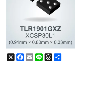
X
F
E
Li
T
共
a
m
n
h
有
c
ai
e
re
e
l
a
b
d
o
s
o