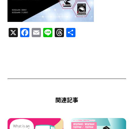
X
F
E
Li
T
共
a
m
n
h
有
c
ai
e
re
e
l
a
b
d
o
s
o
k
関連記事