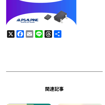
X
F
E
Li
T
共
a
m
n
h
有
c
ai
e
re
e
l
a
b
d
o
s
o
k
関連記事