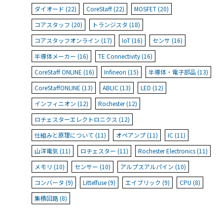
ダイオード (22)
CoreStaff (22)
MOSFET (20)
コアスタッフ (20)
トランジスタ (18)
コアスタッフオンライン (17)
IoT (16)
センサ (16)
半導体メーカー (16)
TE Connectivity (16)
CoreStaff ONLINE (16)
Infineon (15)
半導体・電子部品 (13)
CoreStaffONLINE (13)
ABLIC (13)
LED (12)
インフィニオン (12)
Rochester (12)
ロチェスターエレクトロニクス (12)
仕組みと原理について (11)
オペアンプ (11)
IC (11)
山洋電気 (11)
ロチェスター (11)
Rochester Electronics (11)
メモリ (10)
センサー (10)
アルプスアルパイン (10)
コンバータ (9)
Littelfuse (9)
エイブリック (9)
CPU (8)
集積回路 (8)