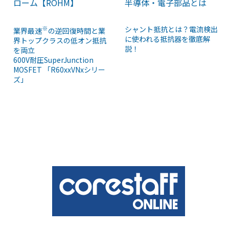
ローム【ROHM】
半導体・電子部品とは
※
シャント抵抗とは？電流検出
業界最速
の逆回復時間と業
に使われる抵抗器を徹底解
界トップクラスの低オン抵抗
説！
を両立
600V耐圧SuperJunction
MOSFET 「R60xxVNxシリー
ズ」