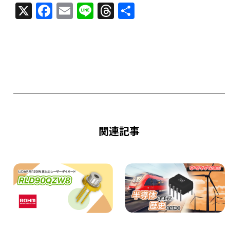
X
F
E
Li
T
共
a
m
n
h
有
c
ai
e
re
e
l
a
b
d
o
s
o
k
関連記事