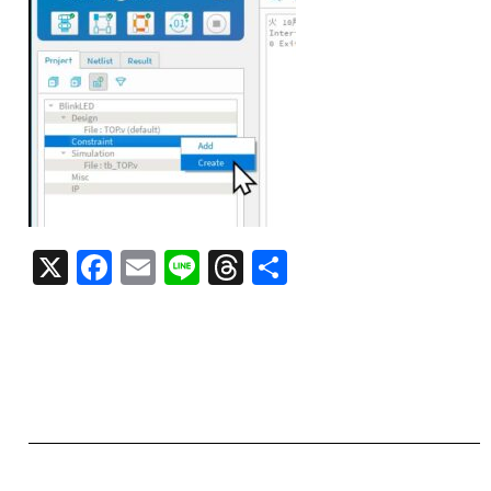
X
F
E
Li
T
共
a
m
n
h
有
c
ai
e
re
e
l
a
b
d
o
s
o