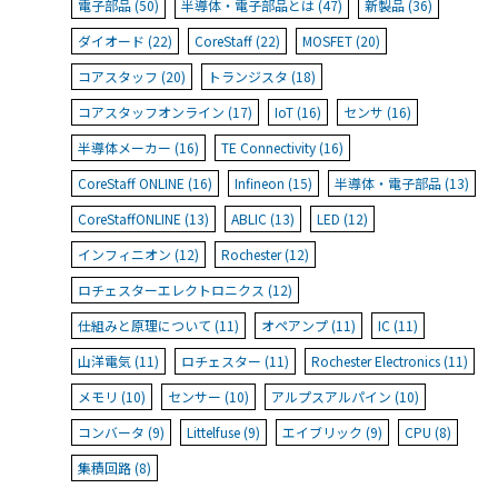
電子部品 (50)
半導体・電子部品とは (47)
新製品 (36)
ダイオード (22)
CoreStaff (22)
MOSFET (20)
コアスタッフ (20)
トランジスタ (18)
コアスタッフオンライン (17)
IoT (16)
センサ (16)
半導体メーカー (16)
TE Connectivity (16)
CoreStaff ONLINE (16)
Infineon (15)
半導体・電子部品 (13)
CoreStaffONLINE (13)
ABLIC (13)
LED (12)
インフィニオン (12)
Rochester (12)
ロチェスターエレクトロニクス (12)
仕組みと原理について (11)
オペアンプ (11)
IC (11)
山洋電気 (11)
ロチェスター (11)
Rochester Electronics (11)
メモリ (10)
センサー (10)
アルプスアルパイン (10)
コンバータ (9)
Littelfuse (9)
エイブリック (9)
CPU (8)
集積回路 (8)