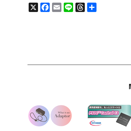
X
F
E
Li
T
共
a
m
n
h
有
c
ai
e
re
e
l
a
b
d
o
s
o
k