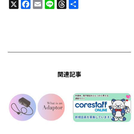
X
F
E
Li
T
共
a
m
n
h
有
c
ai
e
re
e
l
a
b
d
o
s
o
k
関連記事