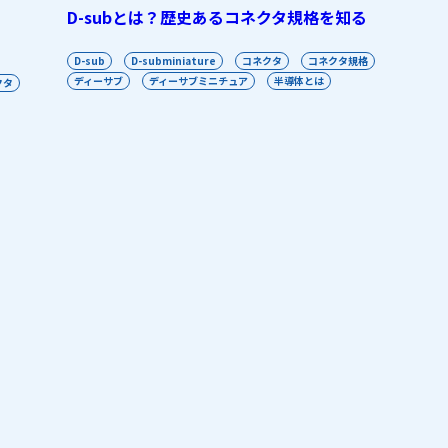
D-subとは？歴史あるコネクタ規格を知る
D-sub
D-subminiature
コネクタ
コネクタ規格
ディーサブ
ディーサブミニチュア
半導体とは
クタ