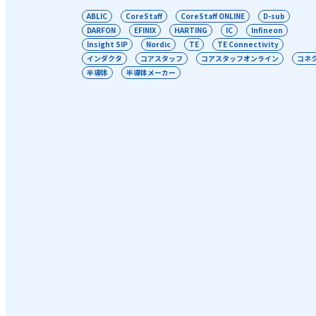
ABLIC
CoreStaff
CoreStaff ONLINE
D-sub
DARFON
EFINIX
HARTING
IC
Infineon
Insight SIP
Nordic
TE
TE Connectivity
インダクタ
コアスタッフ
コアスタッフオンライン
コネ
半導体
半導体メーカー