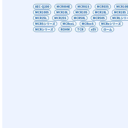
AEC-Q200
MCR004E
MCR01S
MCR03S
MCR100
MCR100S
MCR10L
MCR10S
MCR18L
MCR18S
MCR25L
MCR25S
MCR50L
MCR50S
MCRLシリ
MCRSシリーズ
MCRxxL
MCRxxS
MCRxシリーズ
MCRシリーズ
ROHM
TCR
xEV
ローム