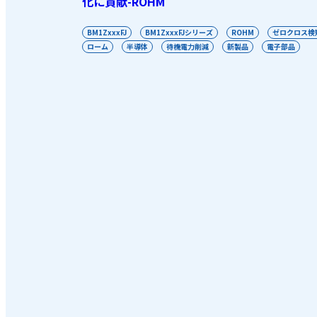
化に貢献-ROHM
BM1ZxxxFJ
BM1ZxxxFJシリーズ
ROHM
ゼロクロス検
ローム
半導体
待機電力削減
新製品
電子部品