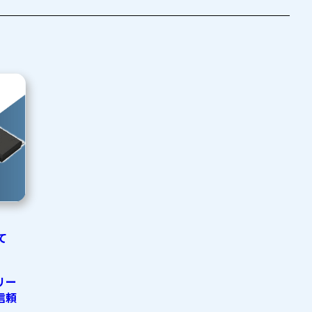
て
リー
信頼