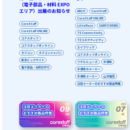
（電子部品・材料 EXPO
エリア）出展のお知らせ
ABLIC
CoreStaff
CoreStaff ONLINE
CoreStaff
Littelfuse
SANYO DENKI
CoreStaff ONLINE
TE Connectivity
コアスタッフ
TEコネクティビティ
コアスタッフオンライン
エイブリック
ネプコン
ネプコンジャパン
コアスタッフオンライン
東京ビッグサイト
リテルヒューズ
半導体
電子部品・材料EXPO
半導体のメーカー
半導体メーカー
山洋電気
注目メーカーのおすすめ製品特集