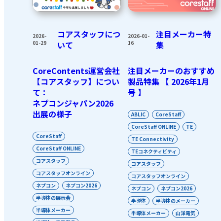
コアスタッフにつ
注目メーカー特
2026-
2026-01-
01-29
いて
16
集
CoreContents運営会社
注目メーカーのおすすめ
【コアスタッフ】につい
製品特集 【 2026年1月
て：
号 】
ネプコンジャパン2026
出展の様子
ABLIC
CoreStaff
CoreStaff ONLINE
TE
CoreStaff
TE Connectivity
CoreStaff ONLINE
TEコネクティビティ
コアスタッフ
コアスタッフ
コアスタッフオンライン
コアスタッフオンライン
ネプコン
ネプコン2026
ネプコン
ネプコン2026
半導体の展示会
半導体
半導体のメーカー
半導体メーカー
半導体メーカー
山洋電気