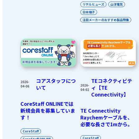
リテルヒューズ
山洋電気
日本端子
注目メーカーのおすすめ製品特集
コアスタッフにつ
TEコネクティビテ
2026-
2026-
04-06
いて
ィ【TE
04-02
Connectivity】
CoreStaff ONLINEでは
新規会員を募集していま
TE Connectivity
す！
Raychemケーブルを、
必要な長さで1mから。
CoreStaff
CoreStaff
CoreStaff ONLINE