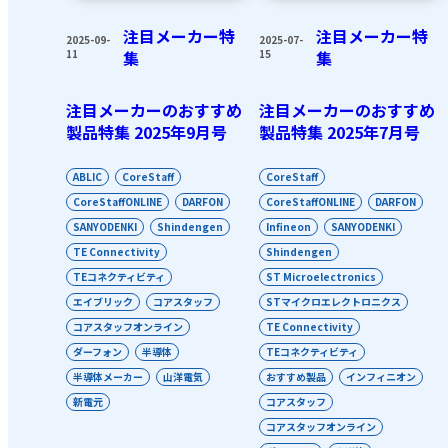
注目メーカー特
注目メーカー特
2025-09-
2025-07-
11
集
15
集
注目メーカーのおすすめ
注目メーカーのおすすめ
製品特集 2025年9月号
製品特集 2025年7月号
ABLIC
CoreStaff
CoreStaff
CoreStaffONLINE
DARFON
CoreStaffONLINE
DARFON
SANYODENKI
Shindengen
Infineon
SANYODENKI
TE Connectivity
Shindengen
TEコネクティビティ
ST Microelectronics
エイブリック
コアスタッフ
STマイクロエレクトロニクス
コアスタッフオンライン
TE Connectivity
ダーフォン
半導体
TEコネクティビティ
半導体メーカー
山洋電気
おすすめ製品
インフィニオン
新電元
コアスタッフ
コアスタッフオンライン