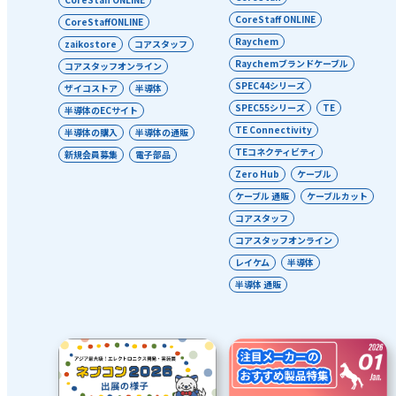
CoreStaff ONLINE
CoreStaffONLINE
Raychem
zaikostore
コアスタッフ
Raychemブランドケーブル
コアスタッフオンライン
SPEC44シリーズ
ザイコストア
半導体
SPEC55シリーズ
TE
半導体のECサイト
TE Connectivity
半導体の購入
半導体の通販
TEコネクティビティ
新規会員募集
電子部品
Zero Hub
ケーブル
ケーブル 通販
ケーブルカット
コアスタッフ
コアスタッフオンライン
レイケム
半導体
半導体 通販