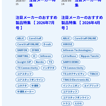
2026-07-
2026-04-
15
集
14
集
注目メーカーのおすすめ
注目メーカーのおすすめ
製品特集 【 2026年7月
製品特集 【 2026年4月
号 】
号 】
ABLIC
CoreStaff
ABLIC
CoreStaff ONLINE
CoreStaff ONLINE
D-sub
HIROSE
DARFON
EFINIX
Infineon Technologies
HARTING
IC
Infineon
Littelfuse
Nippon Tanshi
Insight SIP
Nordic
TE
SANYO DENKI
TE Connectivity
インダクタ
TE Connectivity
コアスタッフ
TEコネクティビティ
TRACO
コアスタッフオンライン
TRACO Electronic AG
コネクタ
半導体
インフィニオン
エイブリック
半導体メーカー
コアスタッフ
コアスタッフオンライン
トラコ
ヒロセ