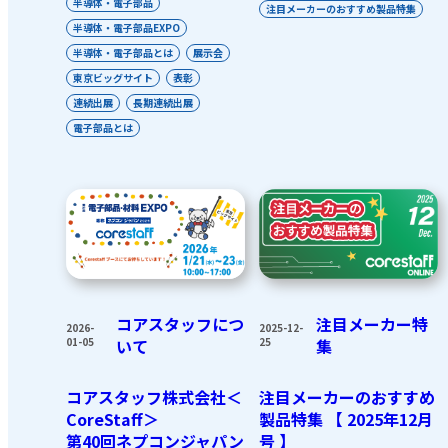
半導体・電子部品
注目メーカーのおすすめ製品特集
半導体・電子部品EXPO
半導体・電子部品とは
展示会
東京ビッグサイト
表彰
連続出展
長期連続出展
電子部品とは
コアスタッフにつ
注目メーカー特
2026-
2025-12-
01-05
いて
25
集
コアスタッフ株式会社＜
注目メーカーのおすすめ
CoreStaff＞
製品特集 【 2025年12月
第40回ネプコンジャパン
号 】