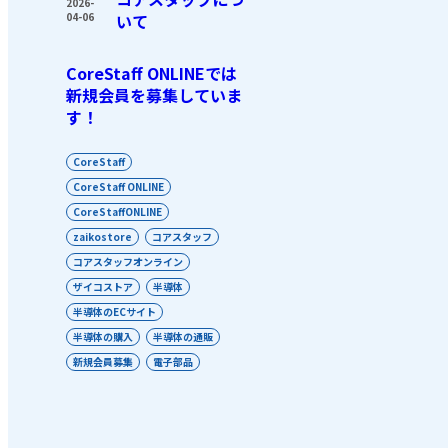
2026-
04-06
いて
CoreStaff ONLINEでは
新規会員を募集していま
す！
CoreStaff
CoreStaff ONLINE
CoreStaffONLINE
zaikostore
コアスタッフ
コアスタッフオンライン
ザイコストア
半導体
半導体のECサイト
半導体の購入
半導体の通販
新規会員募集
電子部品