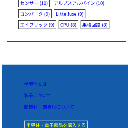
センサー (10)
アルプスアルパイン (10)
コンバータ (9)
Littelfuse (9)
エイブリック (9)
CPU (8)
集積回路 (8)
半導体とは
製品について
間接材・副資材について
半導体・電子部品を購入する