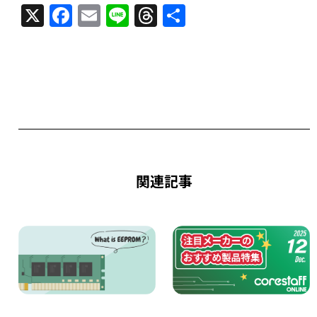
X
F
E
Li
T
共
a
m
n
h
有
c
ai
e
re
e
l
a
b
d
o
s
o
k
関連記事