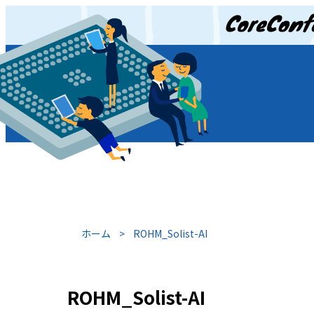
JP
/
EN
ホーム
>
ROHM_Solist-AI
ROHM_Solist-AI