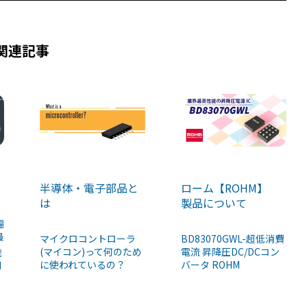
関連記事
ローム【ROHM】
半導体・電子部品と
製品について
は
幅
最
BD83070GWL-超低消費
マイクロコントローラ
電流 昇降圧DC/DCコン
(マイコン)って何のため
発
バータ ROHM
に使われているの？
M