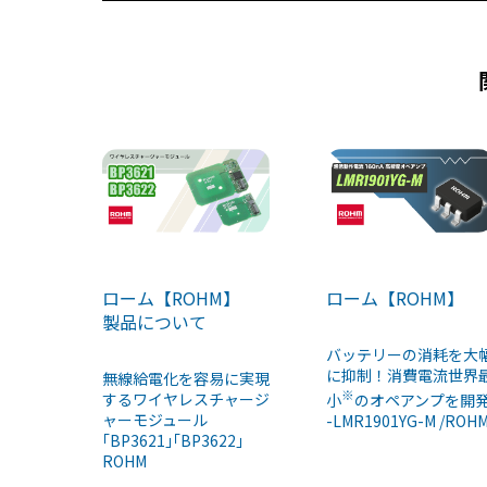
k
ローム【ROHM】
ローム【ROHM】
製品について
バッテリーの消耗を大
に抑制！消費電流世界
無線給電化を容易に実現
※
するワイヤレスチャージ
小
のオペアンプを開
ャーモジュール
-LMR1901YG-M /ROH
｢BP3621｣｢BP3622｣
ROHM