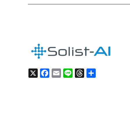
X
F
E
Li
T
共
a
m
n
h
有
c
ai
e
re
e
l
a
b
d
o
s
o