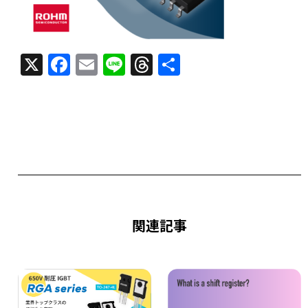
X
F
E
Li
T
共
a
m
n
h
有
c
ai
e
re
e
l
a
b
d
o
s
o
k
関連記事