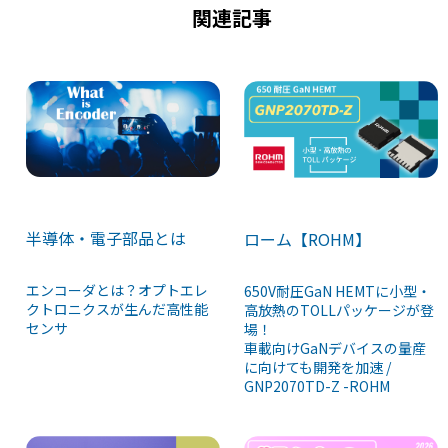
k
関連記事
半導体・電子部品とは
ローム【ROHM】
エンコーダとは？オプトエレ
650V耐圧GaN HEMTに小型・
クトロニクスが生んだ高性能
高放熱のTOLLパッケージが登
センサ
場！
車載向けGaNデバイスの量産
に向けても開発を加速 /
GNP2070TD-Z -ROHM