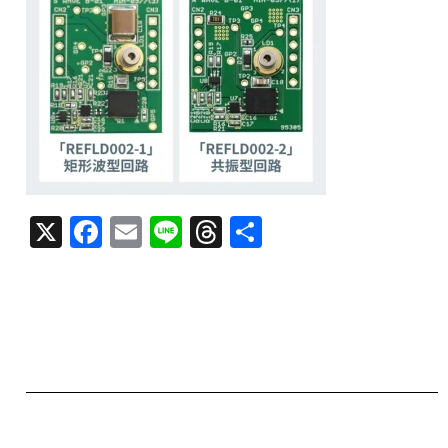
X
F
E
Li
T
共
a
m
n
h
有
c
ai
e
re
e
l
a
b
d
o
s
o