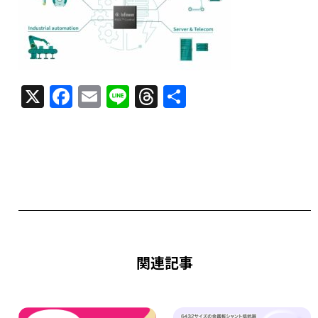
X
F
E
Li
T
共
a
m
n
h
有
c
ai
e
re
e
l
a
b
d
o
s
o
k
関連記事