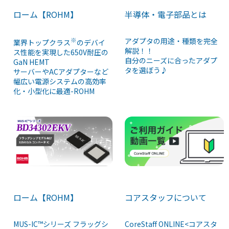
ローム【ROHM】
半導体・電子部品とは
※
アダプタの用途・種類を完全
業界トップクラス
のデバイ
解説！！
ス性能を実現した650V耐圧の
自分のニーズに合ったアダプ
GaN HEMT
タを選ぼう♪
サーバーやACアダプターなど
幅広い電源システムの高効率
化・小型化に最適-ROHM
コアスタッフについて
ローム【ROHM】
CoreStaff ONLINE<コアスタ
MUS-IC™シリーズ フラッグシ