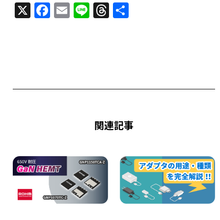
X
F
E
Li
T
共
a
m
n
h
有
c
ai
e
re
e
l
a
b
d
o
s
o
k
関連記事