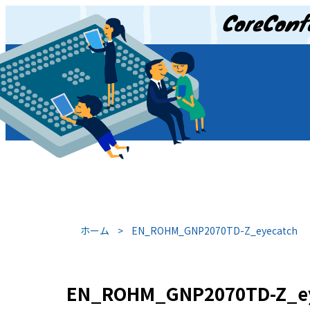
JP
/
EN
ホーム
>
EN_ROHM_GNP2070TD-Z_eyecatch
EN_ROHM_GNP2070TD-Z_ey