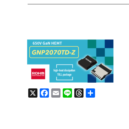
X
F
E
Li
T
共
a
m
n
h
有
c
ai
e
re
e
l
a