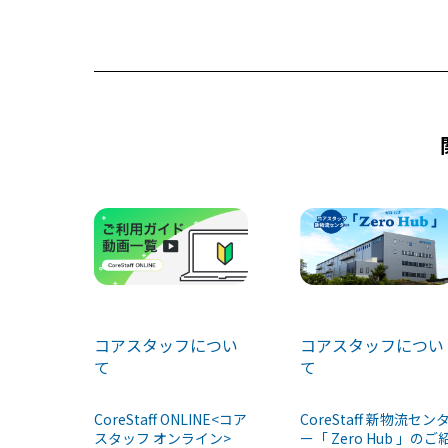
b
d
o
s
o
k
コアスタッフについ
コアスタッフについ
て
て
CoreStaff ONLINE<コア
CoreStaff 新物流セン
スタッフ オンライン>
ー「 Zero Hub 」のご