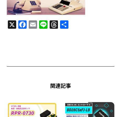
X
F
E
Li
T
共
a
m
n
h
有
c
ai
e
re
e
l
a
b
d
o
s
o
k
関連記事