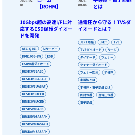
2026-05-
2024-
01
【ROHM】
08-06
とは
10Gbps超の高速I/Fに対
過電圧から守る！TVSダ
応するESD保護ダイオー
イオードとは？
ドを開発
JEFT効果
JFET
TVS
AEC-Q101
AIサーバー
TVSダイオード
サージ
DFN1006-2W
ESD
ダイオード
ツェナー
ESD保護ダイオード
ツェナーダイオード
RESD3V3BAED
ツェナー効果
半導体
RESD3V3BASAFH
半導体とは
RESD3V3UASAF
半導体・電子部品とは
RESD3V3UCED
回路保護
過電圧保護
RESD3V6UCED
電子部品
RESD5V0BAED
RESD5V0BASAFH
RESD5V0UASAFH
RESDxVxBASAFH