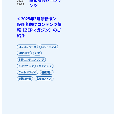
2025-
03-14
ンツ
＜2025年3月最新版＞
設計者向けコンテンツ情
報【ZEPマガジン】のご
紹介
LLCコンバータ
LLCトランス
MOSFET
ZEP
ZEPエンジニアリング
ZEPマガジン
キャパシタ
ゲートドライバ
基板設計
熱流束計算
高周波ノイズ