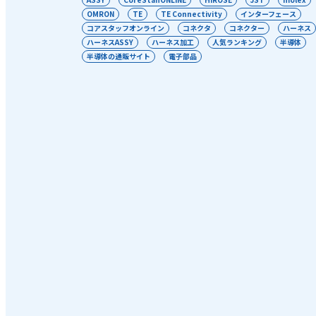
OMRON
TE
TE Connectivity
インターフェース
コアスタッフオンライン
コネクタ
コネクター
ハーネス
ハーネスASSY
ハーネス加工
人気ランキング
半導体
半導体の通販サイト
電子部品