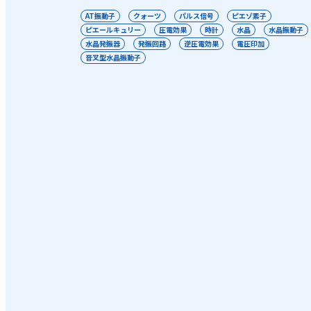
AT振動子
クォーツ
パルス信号
ピエゾ素子
ピエールキュリー
圧電効果
時計
水晶
水晶振動子
水晶発振器
発振回路
逆圧電効果
電圧印加
音叉型水晶振動子