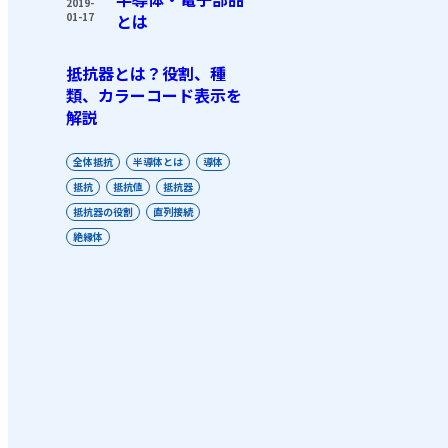
2019-
01-17
とは
抵抗器とは？役割、種
類、カラーコード表示を
解説
全体抵抗
半導体とは
導体
抵抗
抵抗値
抵抗器
抵抗器の役割
直列接続
絶縁体