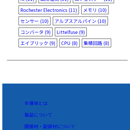
Rochester Electronics (11)
メモリ (10)
センサー (10)
アルプスアルパイン (10)
コンバータ (9)
Littelfuse (9)
エイブリック (9)
CPU (8)
集積回路 (8)
半導体とは
製品について
間接材・副資材について