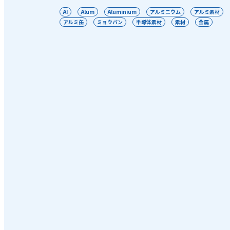
AI
Alum
Aluminium
アルミニウム
アルミ素材
アルミ缶
ミョウバン
半導体素材
素材
金属