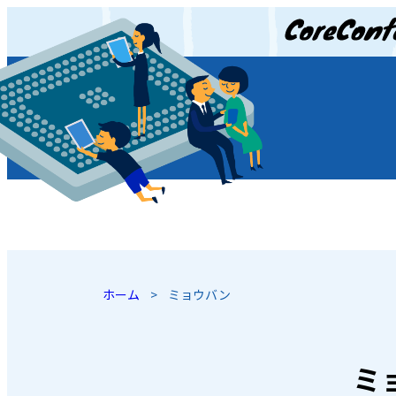
JP
/
EN
ホーム
>
ミョウバン
ミ