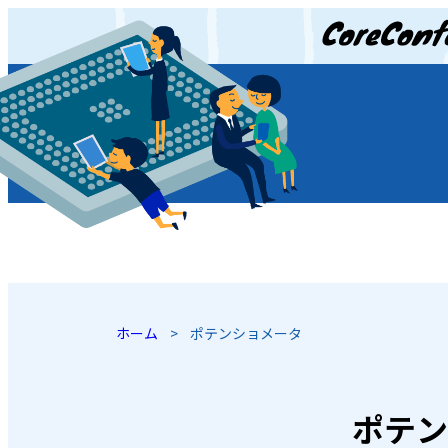
JP
/
EN
ホーム
>
ポテンショメータ
ポテン