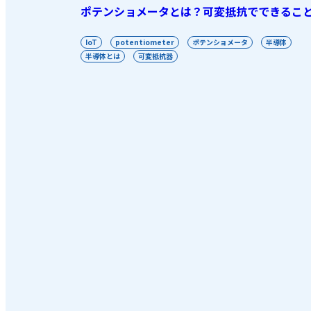
ポテンショメータとは？可変抵抗でできるこ
IoT
potentiometer
ポテンショメータ
半導体
半導体とは
可変抵抗器