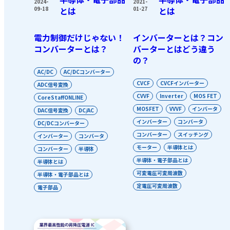
2024-
2021-
09-18
とは
01-27
とは
電力制御だけじゃない！
インバーターとは？コン
コンバーターとは？
バーターとはどう違う
の？
AC/DC
AC/DCコンバーター
CVCF
CVCFインバーター
ADC信号変換
CVVF
Inverter
MOS FET
CoreStaffONLINE
MOSFET
VVVF
インバータ
DAC信号変換
DC/AC
インバーター
コンバータ
DC/DCコンバーター
コンバーター
スイッチング
インバーター
コンバータ
モーター
半導体とは
コンバーター
半導体
半導体・電子部品とは
半導体とは
可変電圧可変周波数
半導体・電子部品とは
定電圧可変周波数
電子部品