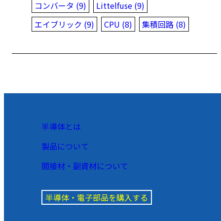
コンバータ (9)
Littelfuse (9)
エイブリック (9)
CPU (8)
集積回路 (8)
半導体とは
製品について
間接材・副資材について
半導体・電子部品を購入する