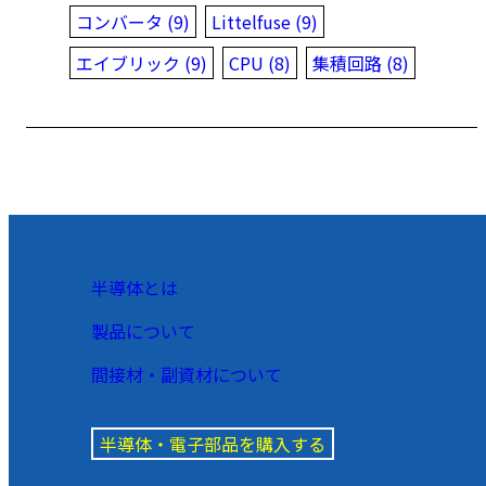
コンバータ (9)
Littelfuse (9)
エイブリック (9)
CPU (8)
集積回路 (8)
半導体とは
製品について
間接材・副資材について
半導体・電子部品を購入する