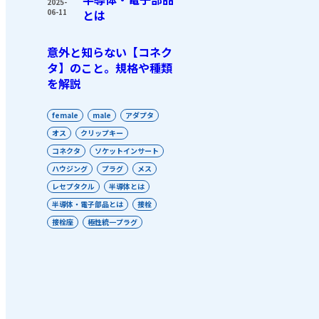
2025-
06-11
とは
意外と知らない【コネク
タ】のこと。規格や種類
を解説
female
male
アダプタ
オス
クリップキー
コネクタ
ソケットインサート
ハウジング
プラグ
メス
レセプタクル
半導体とは
半導体・電子部品とは
接栓
接栓座
極性統一プラグ