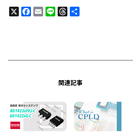
X
F
E
Li
T
共
a
m
n
h
有
c
ai
e
re
e
l
a
b
d
o
s
o
k
関連記事