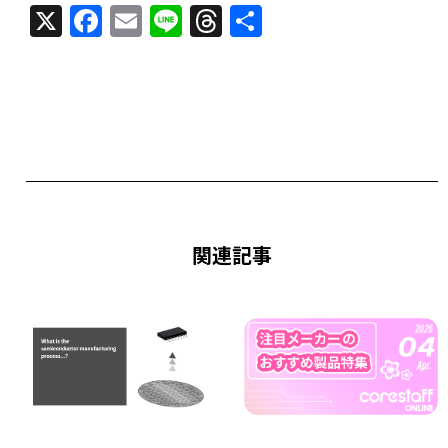
X
F
E
Li
T
共
a
m
n
h
有
c
ai
e
re
e
l
a
b
d
o
s
o
k
関連記事