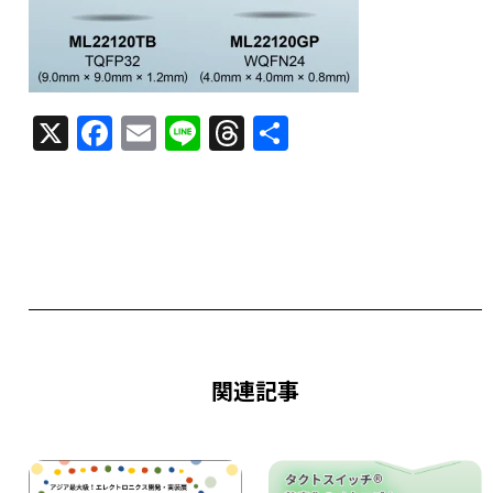
X
F
E
Li
T
共
a
m
n
h
有
c
ai
e
re
e
l
a
b
d
o
s
o
k
関連記事