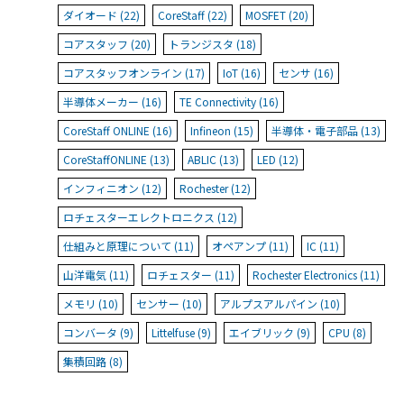
ダイオード (22)
CoreStaff (22)
MOSFET (20)
コアスタッフ (20)
トランジスタ (18)
コアスタッフオンライン (17)
IoT (16)
センサ (16)
半導体メーカー (16)
TE Connectivity (16)
CoreStaff ONLINE (16)
Infineon (15)
半導体・電子部品 (13)
CoreStaffONLINE (13)
ABLIC (13)
LED (12)
インフィニオン (12)
Rochester (12)
ロチェスターエレクトロニクス (12)
仕組みと原理について (11)
オペアンプ (11)
IC (11)
山洋電気 (11)
ロチェスター (11)
Rochester Electronics (11)
メモリ (10)
センサー (10)
アルプスアルパイン (10)
コンバータ (9)
Littelfuse (9)
エイブリック (9)
CPU (8)
集積回路 (8)