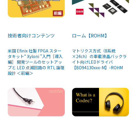
技術者向けコンテンツ
ローム【ROHM】
米国 Efinix 社製 FPGA スター
マトリクス方式（8系統
タキット“ Xyloni ”入門［導入
×24ch）の車載液晶バックラ
編］ 開発ツールのセットアッ
イト向けLEDドライバ
プと LED 点滅回路の RTL 論理
【BD94130xxx-M】-ROHM
設計 ＜前編＞