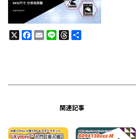
X
F
E
Li
T
共
a
m
n
h
有
c
ai
e
re
e
l
a
b
d
o
s
o
k
関連記事