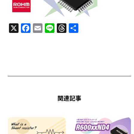
X
F
E
Li
T
共
a
m
n
h
有
c
ai
e
re
e
l
a
b
d
o
s
o
k
関連記事