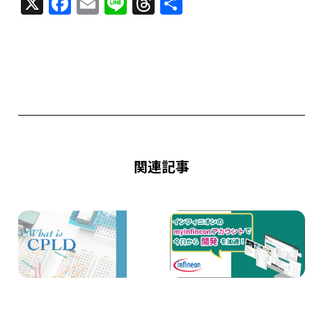
X
F
E
Li
T
共
a
m
n
h
有
c
ai
e
re
e
l
a
b
d
o
s
o
k
関連記事