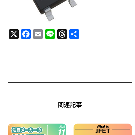
X
F
E
Li
T
共
a
m
n
h
有
c
ai
e
re
e
l
a
b
d
o
s
o
k
関連記事