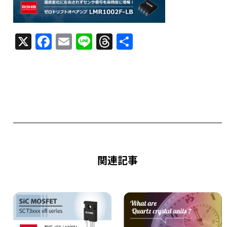
X
F
E
Li
T
共
a
m
n
h
有
c
ai
e
re
e
l
a
b
d
o
s
o
k
関連記事