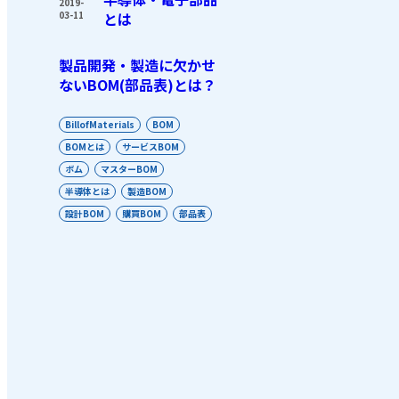
2019-
03-11
とは
製品開発・製造に欠かせ
ないBOM(部品表)とは？
BillofMaterials
BOM
BOMとは
サービスBOM
ボム
マスターBOM
半導体とは
製造BOM
設計BOM
購買BOM
部品表