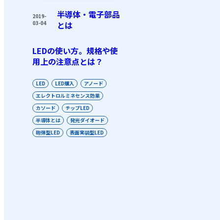
半導体・電子部品
2019-
03-04
とは
LEDの使い方。規格や使
用上の注意点とは？
LED
LED購入
アノード
エレクトロルミネセンス効果
カソード
チップLED
半導体とは
発光ダイオード
砲弾型LED
表面実装型LED