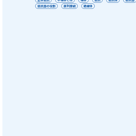
抵抗器の役割
直列接続
絶縁体