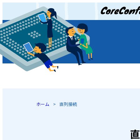
JP
/
EN
ホーム
>
直列接続
直