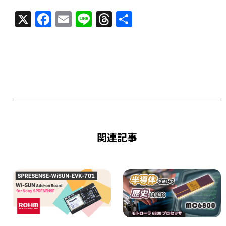
X
F
E
Li
T
共
a
m
n
h
有
c
ai
e
re
e
l
a
b
d
o
s
o
k
関連記事