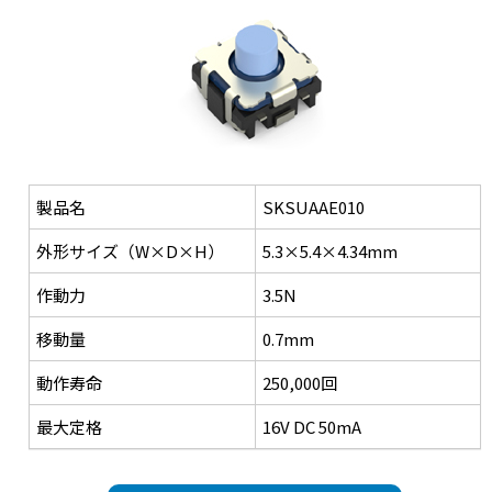
製品名
SKSUAAE010
外形サイズ（W×D×H）
5.3×5.4×4.34mm
作動力
3.5N
移動量
0.7mm
動作寿命
250,000回
最大定格
16V DC 50mA