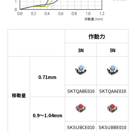
作動力
3N
5N
0.71mm
SKTQABE010
SKTQAAE010
移動量
0.9〜1.04mm
SKSUBCE010
SKSUBBE010