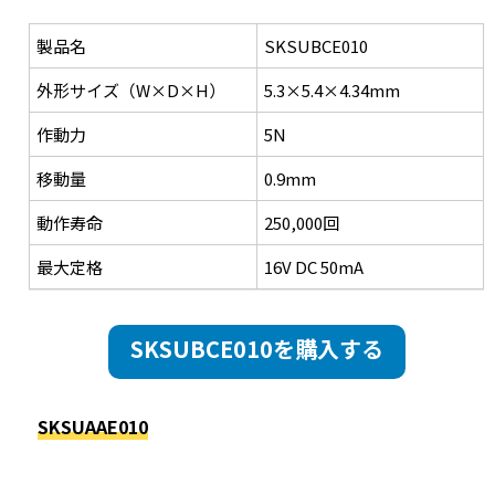
製品名
SKSUBCE010
外形サイズ（W×D×H）
5.3×5.4×4.34mm
作動力
5N
移動量
0.9mm
動作寿命
250,000回
最大定格
16V DC 50mA
SKSUBCE010を購入する
SKSUAAE010