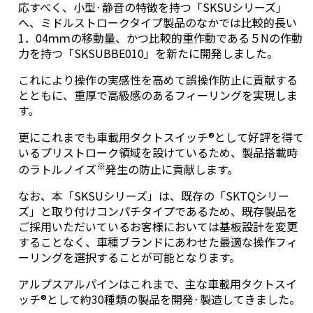
応すべく、小型·静音の特徴を持つ「SKSUシリーズ」
へ、ミドルストロークタイプ製品のなかでは比較的長い
1．04ｍｍの移動量、かつ比較的重作動である５Nの作動
力を持つ「SKSUBBE010」を新たに開発しました。
これにより操作の実感性を高めて誤操作防止に貢献する
とともに、重厚で高級感のあるフィーリングを実現しま
す。
更にこれまでも車載用タクトスイッチ®として好評を得て
いるプリストローク領域を設けているため、製品搭載時
※
のラトルノイズ
発生の防止に貢献します。
なお、本「SKSUシリーズ」は、既存の「SKTQシリー
ズ」と取り付けコンパチタイプであるため、既存製品を
ご採用いただいているお客様においては基板設計を変更
することなく、車種ブランドにあわせた最適な操作フィ
ーリングを選択することが可能となります。
アルプスアルパインはこれまで、主な車載用タクトスイ
ッチ®として約30種類の製品を開発·製造してきました。