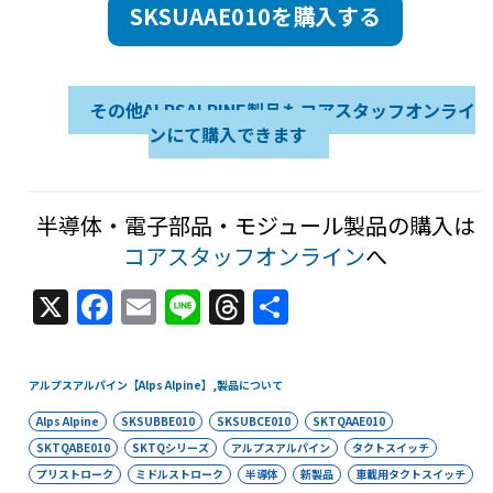
SKSUAAE010を購入する
その他ALPSALPINE製品もコアスタッフオンライ
ンにて購入できます
半導体・電子部品・モジュール製品の購入は
コアスタッフオンライン
へ
X
F
E
Li
T
共
a
m
n
h
有
c
ai
e
re
アルプスアルパイン【Alps Alpine】
,
製品について
e
l
a
Alps Alpine
SKSUBBE010
SKSUBCE010
SKTQAAE010
b
d
SKTQABE010
SKTQシリーズ
アルプスアルパイン
タクトスイッチ
o
s
プリストローク
ミドルストローク
半導体
新製品
車載用タクトスイッチ