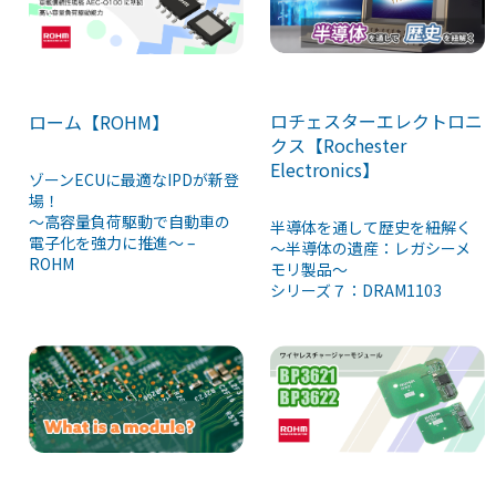
ロチェスターエレクトロニ
ローム【ROHM】
クス【Rochester
Electronics】
ゾーンECUに最適なIPDが新登
場！
～高容量負荷駆動で自動車の
半導体を通して歴史を紐解く
電子化を強力に推進～ –
～半導体の遺産：レガシーメ
ROHM
モリ製品～
シリーズ７：DRAM1103