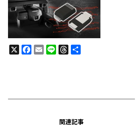
X
F
E
Li
T
共
a
m
n
h
有
c
ai
e
re
e
l
a
b
d
o
s
o
k
関連記事