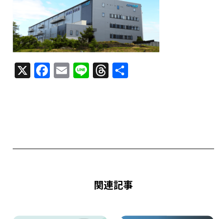
X
F
E
Li
T
共
a
m
n
h
有
c
ai
e
re
e
l
a
b
d
o
s
o
k
関連記事