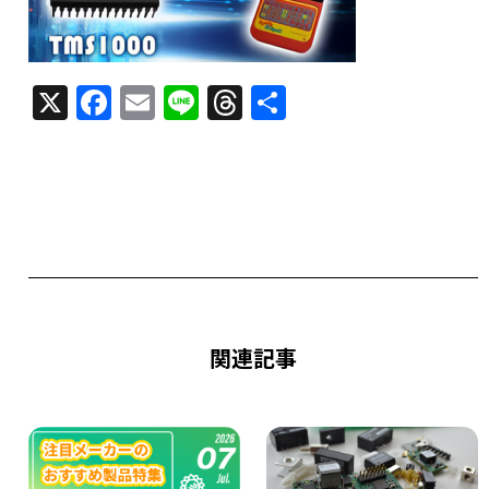
X
F
E
Li
T
共
a
m
n
h
有
c
ai
e
re
e
l
a
b
d
o
s
o
k
関連記事