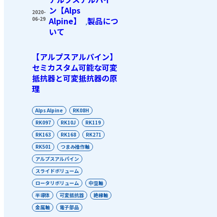
ン【Alps
2020-
06-29
Alpine】
製品につ
,
いて
【アルプスアルパイン】
セミカスタム可能な可変
抵抗器と可変抵抗器の原
理
Alps Alpine
RK08H
RK097
RK10J
RK119
RK163
RK168
RK271
RK501
つまみ操作軸
アルプスアルパイン
スライドボリューム
ロータリボリューム
中空軸
半導体
可変抵抗器
絶縁軸
金属軸
電子部品