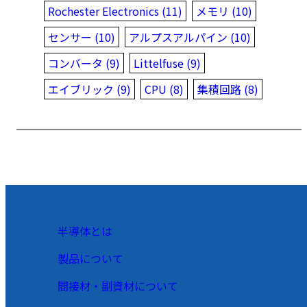
Rochester Electronics (11)
メモリ (10)
センサー (10)
アルプスアルパイン (10)
コンバータ (9)
Littelfuse (9)
エイブリック (9)
CPU (8)
集積回路 (8)
半導体とは
製品について
間接材・副資材について